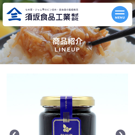
なめ茸・ジャム等のビン詰め・昆虫食の製造販売
こだわりと品質
商品紹介
QUALITY
LINEUP
商品紹介
LINEUP
OEMについて
お知らせ
ABOUT OEM
NEWS
会社案内
ホーム
COMPANY
HOME
お問合わせ
-
-
026
248
3829