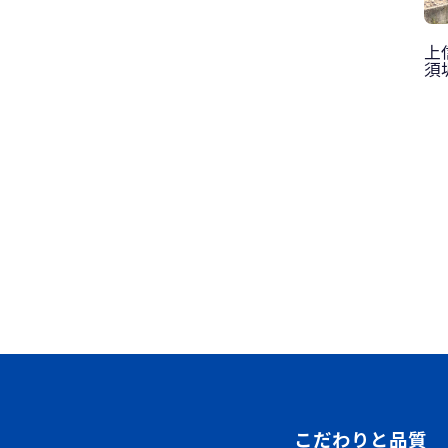
上
須
こだわりと品質