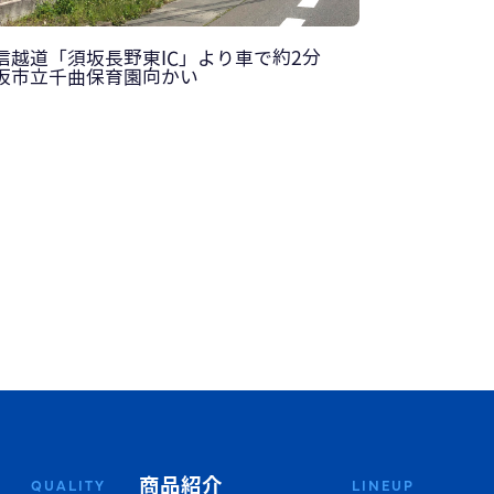
信越道「須坂長野東IC」より車で約2分
坂市立千曲保育園向かい
商品紹介
QUALITY
LINEUP