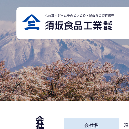
こだわりと品質
QUALITY
商品紹介
LINEUP
OEMについて
ABOUT OEM
なめ茸・ジャム等のビン詰め・昆虫食の製造販売
お知らせ
NEWS
会社案内
COMPANY
ホーム
HOME
お問合わせ
026
-
248
-
3829
会社概要
会社名
須